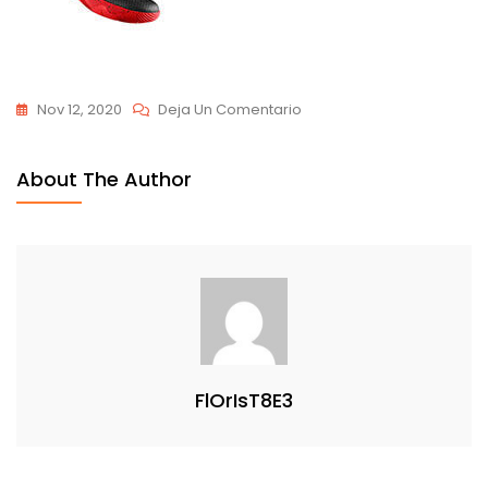
En
Nov 12, 2020
Deja Un Comentario
Bosa-
Product32
About The Author
FlOrIsT8E3