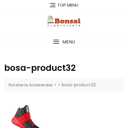
Saltar
TOP MENU
al
contenido
MENU
bosa-product32
> >
bosa-product32
Floristería Alcobendas